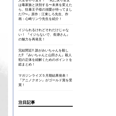
人生をやり直す！ 『死に戻り聖女
は毒家族と決別する〜未来を変えた
ら、狂暴王子様の溺愛が待ってまし
た!?〜』原作：江東しろ先生、作
画：心崎リンウ先生を紹介！
イジられるけれどそれだけじゃな
い！ 『イジらないで、長瀞さん』
の魅力を再発見！
完結間近!! 誰がみいちゃんを殺し
た⁉ 『みいちゃんと山田さん』殺人
犯の正体を紐解くためのポイントを
総まとめ！
マガジンライズ５月期結果発表！
『アニノクオン』がゴールド賞を受
賞！
注目記事