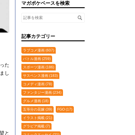
マガポケベースを検索
記事カテゴリー
ラブコメ漫画 (607)
バトル漫画 (259)
った
スポーツ漫画 (186)
まし
サスペンス漫画 (183)
コメディ漫画 (78)
ファンタジー漫画 (234)
グルメ漫画 (18)
五等分の花嫁 (39)
FGO (17)
イラスト掲載 (21)
グラビア掲載 (7)
望と
コミックエッセイ (21)