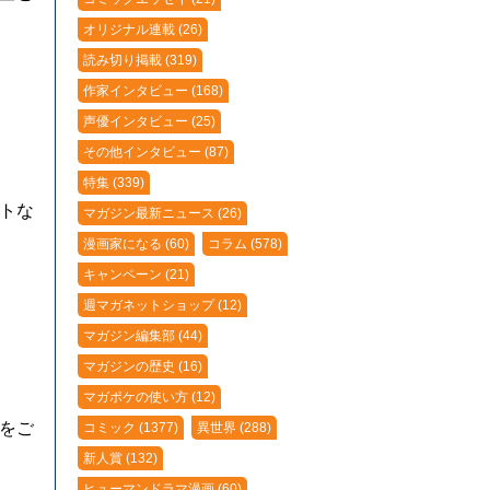
オリジナル連載 (26)
読み切り掲載 (319)
作家インタビュー (168)
声優インタビュー (25)
その他インタビュー (87)
特集 (339)
トな
マガジン最新ニュース (26)
漫画家になる (60)
コラム (578)
キャンペーン (21)
週マガネットショップ (12)
マガジン編集部 (44)
マガジンの歴史 (16)
マガポケの使い方 (12)
をご
コミック (1377)
異世界 (288)
新人賞 (132)
ヒューマンドラマ漫画 (60)