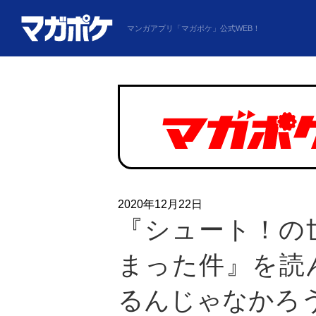
magapoke
マンガアプリ「マガポケ」
公式WEB！
マガポケベース
2020
12
22
『シュート！の
まった件』を読
るんじゃなかろ