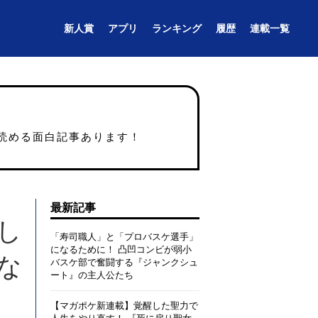
新人賞
アプリ
ランキング
履歴
連載一覧
読める面白記事あります！
最新記事
し
「寿司職人」と「プロバスケ選手」
になるために！ 凸凹コンビが弱小
な
バスケ部で奮闘する『ジャンクシュ
ート』の主人公たち
【マガポケ新連載】覚醒した聖力で