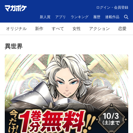
ログイン・会員登録
新人賞
アプリ
ランキング
履歴
連載作品
オリジナル
新作
すべて
女性
アクション
恋愛
異世界