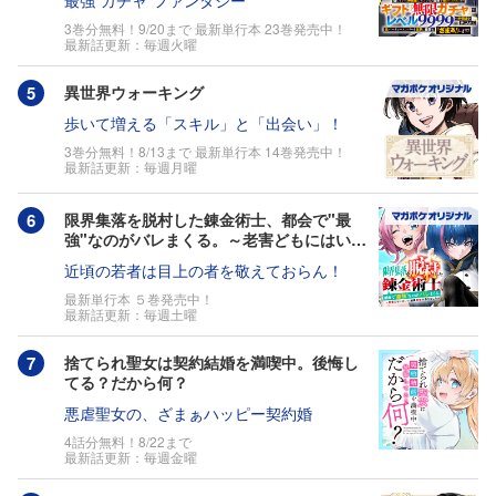
最強“ガチャ”ファンタジー
ンバーと世界に復讐＆『ざまぁ！』しま
す！
3巻分無料！9/20まで 最新単行本 23巻発売中！
最新話更新：毎週火曜
異世界ウォーキング
歩いて増える「スキル」と「出会い」！
3巻分無料！8/13まで 最新単行本 14巻発売中！
最新話更新：毎週月曜
限界集落を脱村した錬金術士、都会で"最
強"なのがバレまくる。～老害どもにはいい
加減愛想が尽きました～
近頃の若者は目上の者を敬えておらん！
最新単行本 ５巻発売中！
最新話更新：毎週土曜
捨てられ聖女は契約結婚を満喫中。後悔し
てる？だから何？
悪虐聖女の、ざまぁハッピー契約婚
4話分無料！8/22まで
最新話更新：毎週金曜