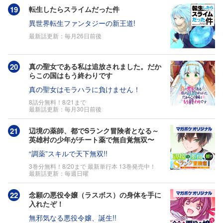
転生したらスライムだった件
異世界転生ファンタジーの新王道!
最新話更新：毎月26日前後
真の聖女である私は追放されました。だか
らこの国はもう終わりです
真の聖女はモラハラに負けません！
8話分無料！8/21まで
最新話更新：毎月30日前後
辺境の薬師、都でSランク冒険者となる～
英雄村の少年がチート薬で無自覚無双〜
“調薬”スキルで天下無双!!
3巻分無料！8/20まで 最新単行本 13巻発売中！
最新話更新：毎週日曜
念願の悪役令嬢（ラスボス）の身体を手に
入れたぞ！
無邪気なる悪役令嬢、誕生!!