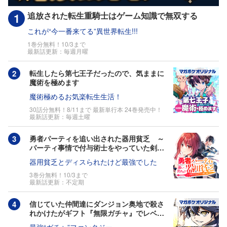
追放された転生重騎士はゲーム知識で無双する
これが“今一番来てる”異世界転生!!!
1巻分無料！10/3まで
最新話更新：毎週月曜
転生したら第七王子だったので、気ままに
魔術を極めます
魔術極めるお気楽転生生活！
30話分無料！8/11まで 最新単行本 24巻発売中！
最新話更新：毎週土曜
勇者パーティを追い出された器用貧乏 ～
パーティ事情で付与術士をやっていた剣
士、万能へと至る～
器用貧乏とディスられたけど最強でした
3巻分無料！10/3まで
最新話更新：不定期
信じていた仲間達にダンジョン奥地で殺さ
れかけたがギフト『無限ガチャ』でレベル9
999の仲間達を手に入れて元パーティーメ