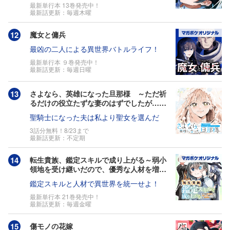
最新単行本 13巻発売中！
最新話更新：毎週木曜
魔女と傭兵
最凶の二人による異世界バトルライフ！
最新単行本 ９巻発売中！
最新話更新：毎週日曜
さよなら、英雄になった旦那様 ～ただ祈
るだけの役立たずな妻のはずでしたが……
～
聖騎士になった夫は私より聖女を選んだ
3話分無料！8/23まで
最新話更新：不定期
転生貴族、鑑定スキルで成り上がる～弱小
領地を受け継いだので、優秀な人材を増や
していたら、最強領地になってた～
鑑定スキルと人材で異世界を統一せよ！
最新単行本 21巻発売中！
最新話更新：毎週金曜
傷モノの花嫁