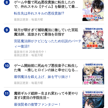
ゲーム中盤で死ぬ悪役貴族に転生したの
で、外れスキル【テイム】を駆使して最強
を目指してみた
転生先は外れスキルの悪役貴族!?
最新話更新：毎週月曜
味方が弱すぎて補助魔法に徹していた宮廷
魔法師、追放されて最強を目指す
宮廷魔法師がクビになったため伝説のパーテ
ィー復活!!
最新単行本 20巻発売中！
最新話更新：毎週月曜
ゲーム開始前に死ぬモブ悪役皇子に転生し
た俺 ～推しヒロインの妹と幸せになるた
めに最弱魔法【闇刃】を過剰な努力で極め
最弱魔法を鍛え上げ、妹を守り抜け！
抜いたら、最強のぶっ壊れ性能と化してい
た件～
最新話更新：毎週月曜
魔術ギルド総帥～生まれ変わって今更やり
直す2度目の学院生活～
最強賢者の復讐ファンタジー！