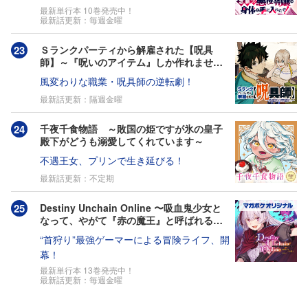
最新単行本 10巻発売中！
最新話更新：毎週金曜
Ｓランクパーティから解雇された【呪具
師】～『呪いのアイテム』しか作れません
が、その性能はアーティファクト級な
風変わりな職業・呪具師の逆転劇！
り……！～
最新話更新：隔週金曜
千夜千食物語 ～敗国の姫ですが氷の皇子
殿下がどうも溺愛してくれています～
不遇王女、プリンで生き延びる！
最新話更新：不定期
Destiny Unchain Online 〜吸血鬼少女と
なって、やがて『赤の魔王』と呼ばれるよ
うになりました〜
“首狩り”最強ゲーマーによる冒険ライフ、開
幕！
最新単行本 13巻発売中！
最新話更新：毎週金曜