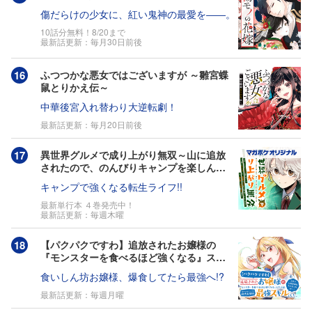
傷だらけの少女に、紅い鬼神の最愛を――。
10話分無料！8/20まで
最新話更新：毎月30日前後
ふつつかな悪女ではございますが ～雛宮蝶
鼠とりかえ伝～
中華後宮入れ替わり大逆転劇！
最新話更新：毎月20日前後
異世界グルメで成り上がり無双～山に追放
されたので、のんびりキャンプを楽しんで
いたらいつの間にか強くなっていて、王侯
キャンプで強くなる転生ライフ!!
貴族や実力者たちが俺を放っておいてくれ
ません。一方、俺を追放した貴族たちは破
最新単行本 ４巻発売中！
最新話更新：毎週木曜
滅が始まる～
【パクパクですわ】追放されたお嬢様の
『モンスターを食べるほど強くなる』スキ
ルは、１食で１レベルアップする前代未聞
食いしん坊お嬢様、爆食してたら最強へ!?
の最強スキルでした。３日で人類最強にな
りましたわ～！
最新話更新：毎週月曜