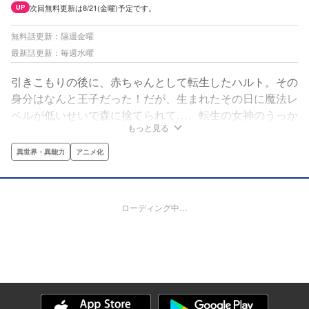
次回無料更新は8/21(金曜)予定です。
UP
無料話更新：隔週金曜
最新話更新：毎週水曜
引きこもりの後に、赤ちゃんとして転生したハルト。その
身分はなんと王子だった！だが、生まれたその日に魔法レ
ベルが低いせいで森に捨てられて…。転生の女神のうっか
もっと見る
りで、通常の1000倍の魔法レベルを与えられたのに気づ
かれないハルトの運命は!?小説家になろうの人気作をコミ
異世界・異能力
アニメ化
カライズ！
ローディング中…