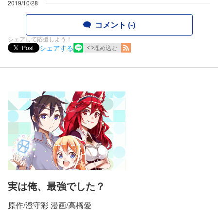
2019/10/28
コメント (-)
シェアして応援しよう！
シェアする
Post
埋め込む
実は俺、最強でした？
原作/澄守彩 漫画/高橋愛