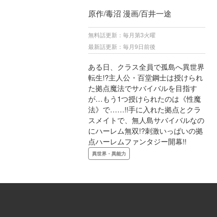
原作/毒沼 漫画/百井一途
無料話更新：毎月第3火曜
最新話更新：毎月9日前後
ある日、クラス全員で孤島へ異世界
転生!?主人公・百堂鋼士は授けられ
た拠点魔法でサバイバルを目指す
が…もう1つ授けられたのは《性魔
法》で……!!手に入れた拠点とクラ
スメイトで、無人島サバイバルなの
にハーレム無双!?刺激いっぱいの拠
点ハーレムファンタジー開幕!!
異世界・異能力