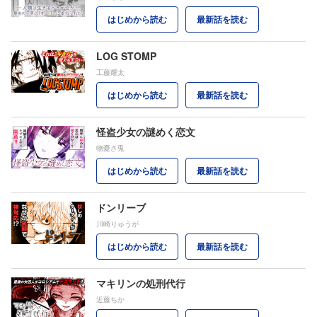
はじめから読む
最新話を読む
LOG STOMP
工藤耀太
はじめから読む
最新話を読む
怪盗少女の謎めく恋文
物憂さ兎
はじめから読む
最新話を読む
ドンリーブ
川崎りゅうが
はじめから読む
最新話を読む
マキリンの処刑代行
近藤ちか