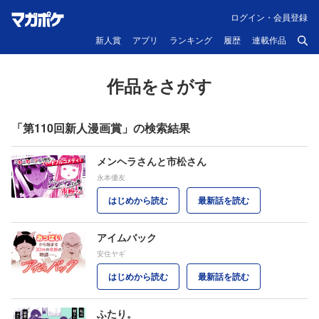
ログイン・会員登録
新人賞
アプリ
ランキング
履歴
連載作品
作品をさがす
「第110回新人漫画賞」の検索結果
メンヘラさんと市松さん
永本優友
はじめから読む
最新話を読む
アイムバック
安住ヤギ
はじめから読む
最新話を読む
ふたり。