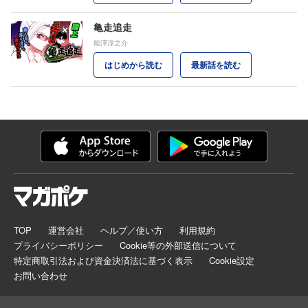
亀走追走
能澤淳之介
はじめから読む
最新話を読む
TOP
運営会社
ヘルプ／使い方
利用規約
プライバシーポリシー
Cookie等の外部送信について
特定商取引法および資金決済法に基づく表示
Cookie設定
お問い合わせ