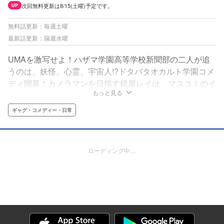
次回無料更新は8/15(土曜)予定です。
UP
無料話更新：毎週土曜
最新話更新：隔週水曜
UMAを激写せよ！ハザマ学園高等学校新聞部の二人が追
うのは、妖怪、心霊、宇宙人!?ドタバタオカルト学園コメ
ディ開幕！カメラマンを目指す鏡屋レイは、マスコミのイ
もっと見る
ロハを学ぶべく、入学後すぐに新聞部へ。待ち受けていた
のはオカルト好きの編集長、星川シロ。猫のストラップに
ギャグ・コメディー・日常
釣られて仮入部したレイだったが、入部早々、衝撃の事実
を知ることになる──!?
ローディング中…