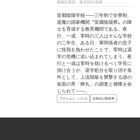
最新話更新：毎月26日前後
皇都陰陽学校――三年制で全寮制、
退魔の国家機関〝皇國陰陽寮〟の隊
士を育成する教育機関である。夜
行、一成、零時の三人はそんな学校
の二年生。ある日、軍関係者の息子
に怪我を負わせたことで、零時は退
学の危機に追い込まれてしまう。夜
行と一成は零時を助けるべく学長に
掛け合うが、退学処分を取り消す条
件として、上流階級を襲撃する謎の
仮面の男「蝉丸」の調査と捕獲を命
じられて――。
アクション・バトル
女性向け異世界