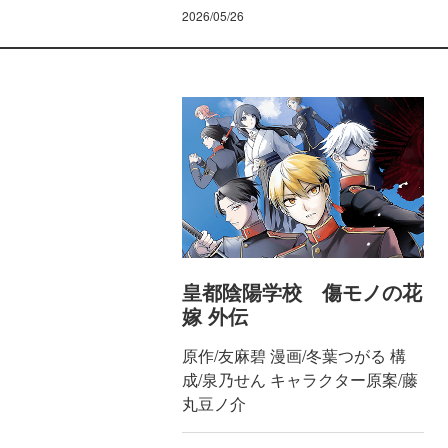
2026/05/26
皇都陰陽学校 傷モノの花
嫁 外伝
原作/友麻碧 漫画/冬葉つがる 構
成/泉乃せん キャラクター原案/藤
丸豆ノ介