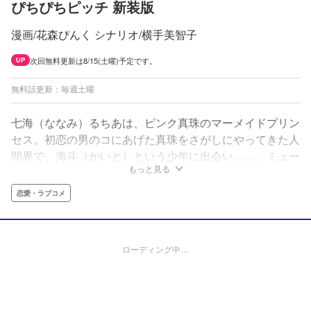
ぴちぴちピッチ 新装版
漫画/花森ぴんく シナリオ/横手美智子
次回無料更新は8/15(土曜)予定です。
UP
無料話更新：毎週土曜
七海（ななみ）るちあは、ピンク真珠のマーメイドプリン
セス。初恋の男のコにあげた真珠をさがしにやってきた人
間界で、海斗（かいと）という少年に出会い……。ミュー
もっと見る
ジカルファンタジー、いよいよライブスタートです！
恋愛・ラブコメ
ローディング中…