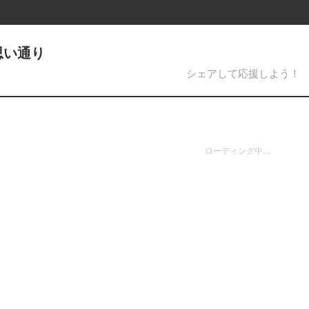
思い通り
シェアして応援しよう！
ローディング中…