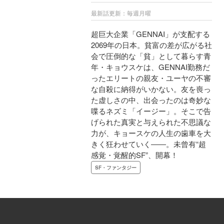
最新話更新：毎週月曜
超巨大企業「GENNAI」が支配する
2069年の日本。貧富の差が広がる社
会で圧倒的な「貧」として暮らす青
年・キョウスケは、GENNAI勤務だ
ったエリートの親友・ユーヤの不審
な自殺に納得がいかない。友を喪っ
た虚しさの中、出会ったのは奇妙な
喋るネズミ「イージー」。そこで告
げられた真実と与えられた不思議な
力が、キョースケの人生の歯車を大
きく狂わせていく――。未曾有“超
感覚・覚醒的SF”、開幕！
SF・ファンタジー