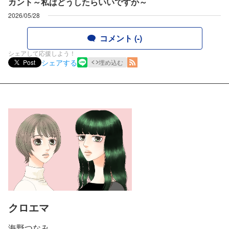
カント～私はどうしたらいいですか～
2026/05/28
コメント (-)
シェアして応援しよう！
シェアする
Post
埋め込む
クロエマ
海野つなみ