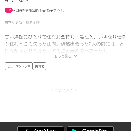
次回無料更新は8/14(金曜)予定です。
UP
無料話更新：毎週金曜
古い洋館にひとりで住むお金持ち・黒江と、いきなり仕事
も住むところ失った江間。偶然出会った2人の前には、と
けなかったりとけたりする謎と最高のパフェたち…。
もっと見る
ヒューマンドラマ
実写化
ローディング中…