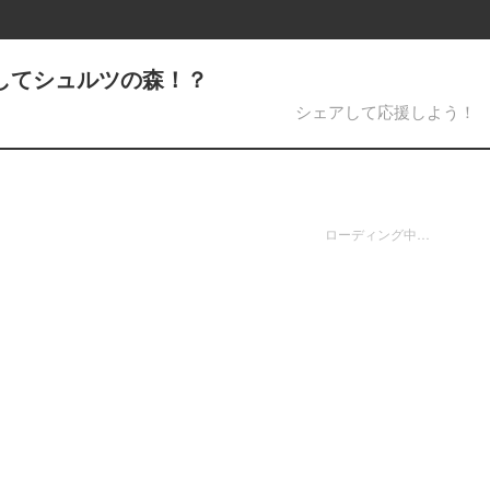
そしてシュルツの森！？
シェアして応援しよう！
ローディング中…