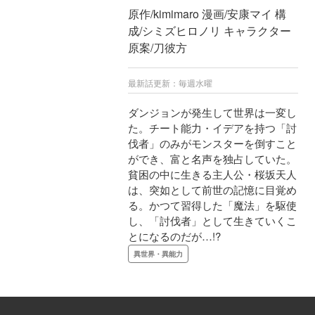
原作/kimimaro 漫画/安康マイ 構
成/シミズヒロノリ キャラクター
原案/刀彼方
最新話更新：毎週水曜
ダンジョンが発生して世界は一変し
た。チート能力・イデアを持つ「討
伐者」のみがモンスターを倒すこと
ができ、富と名声を独占していた。
貧困の中に生きる主人公・桜坂天人
は、突如として前世の記憶に目覚め
る。かつて習得した「魔法」を駆使
し、「討伐者」として生きていくこ
とになるのだが…!?
異世界・異能力