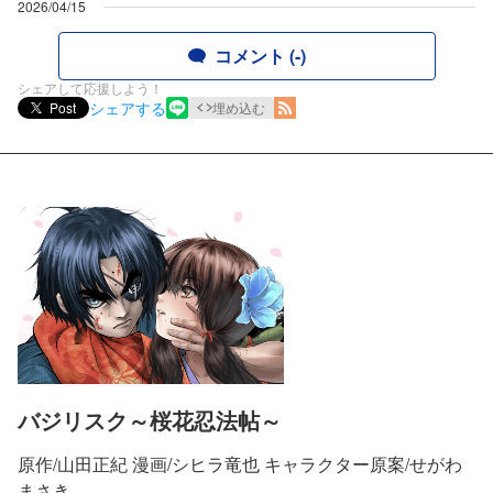
2026/04/15
コメント (-)
シェアして応援しよう！
シェアする
Post
埋め込む
バジリスク～桜花忍法帖～
原作/山田正紀 漫画/シヒラ竜也 キャラクター原案/せがわ
まさき