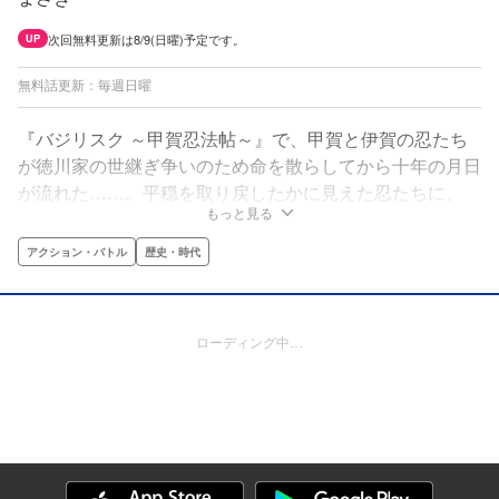
次回無料更新は8/9(日曜)予定です。
UP
無料話更新：毎週日曜
『バジリスク ～甲賀忍法帖～』で、甲賀と伊賀の忍たち
が徳川家の世継ぎ争いのため命を散らしてから十年の月日
が流れた……。平穏を取り戻したかに見えた忍たちに、
もっと見る
今、新たなる脅威が襲いかかる!!忍の里の若き棟梁・甲賀
八郎と伊賀響に秘められた力「桜花」を狙い、超絶の秘術
アクション・バトル
歴史・時代
を操る正体不明の五人組「成尋衆」が現れる。それは十年
前の殺戮合戦をも凌ぐ、恐るべき戦いの幕開けだった!!
ローディング中…