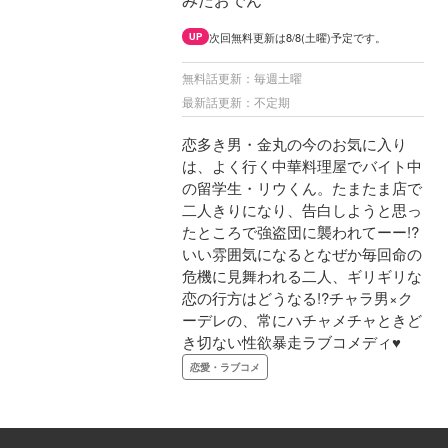
次回無料更新は8/8(土曜)予定です。
UP
無料話更新：毎週土曜
最新話更新：不定期
恋多き男・金丸の今のお気に入り
は、よく行く中華料理屋でバイト中
の留学生・リウくん。たまたま店で
二人きりになり、告白しようと思っ
たところで強盗団に襲われてーー!?
いい雰囲気になるとなぜか毎回命の
危機に見舞われる二人、ギリギリな
恋の行方はどうなる!?チャラ男×ク
ーデレの、常にハチャメチャときど
き切ない性欲暴走ラブコメディ♥
恋愛・ラブコメ