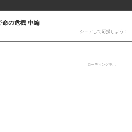
スで命の危機 中編
シェアして応援しよう！
ローディング中…