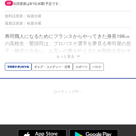
次回更新は8/12(水曜)予定です。
UP
無料話更新：毎週水曜
最新話更新：毎週水曜
寿司職人になるためにフランスからやってきた身長198㎝
の高校生・鷲頭司は、プロバスケ選手を夢見る寿司屋の息
子・鯛牙と出会い、お互いの夢を叶えるため契約を交わす
もっと見る
ことに。けれどスポーツ強豪校・浦羽常永高校のバスケ部
は“頂点の底辺”と言われる弱小部で…？寿司とボールをか
ギャグ・コメディー・日常
スポーツ
バスケ
けて凸凹コンビが奮闘する青春高校バスケ漫画！
ローディング中…