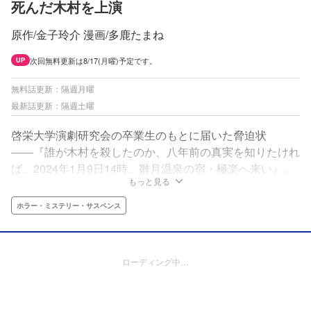
死んだ木村を上演
原作/金子玲介 漫画/多鹿たまね
次回無料更新は8/17(月曜)予定です。
UP
無料話更新：隔週月曜
最新話更新：隔週土曜
啓栄大学演劇研究会の卒業生のもとに届いた脅迫状
――『誰が木村を殺したのか、八年前の真実を知りたけれ
ば、2024年1月9日14時、雛月温泉の宿・極楽へ来い』。
もっと見る
集められたのは、庭田・咲本・羽鳥・井波の四人。木村が
死んだ夜、劇研4年だった四人には、それぞれ秘密にして
ホラー・ミステリー・サスペンス
いることがあった――。
ローディング中…