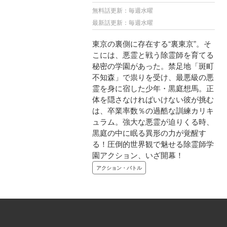
無料話更新：毎週水曜
最新話更新：毎週水曜
東京の裏側に存在する“裏東京”。そ
こには、悪霊と戦う除霊師を育てる
秘密の学園があった。禁足地「斑町
不知森」で祟りを受け、最悪級の悪
霊を身に宿した少年・黒庭想馬。正
体を隠さなければいけない彼が挑む
は、卒業率数％の過酷​な訓練カリキ
ュラム。強大な悪霊が迫りくる時、
黒庭の中に眠る異形の力が覚醒す
る！圧倒的世界観で魅せる除霊師学
園アクション、いざ開幕！
アクション・バトル