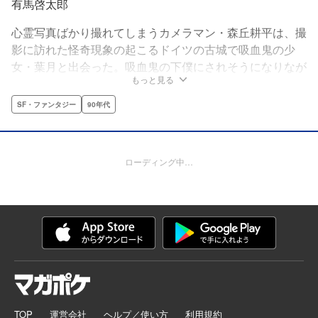
有馬啓太郎
心霊写真ばかり撮れてしまうカメラマン・森丘耕平は、撮
影に訪れた怪奇現象の起こるドイツの古城で吸血鬼の少
女・葉月と出会った。吸血鬼の下僕にされそうになりなが
もっと見る
らも日本へと帰国した耕平だったが、後を追って日本へと
やってきた吸血鬼の葉月が家に居候することになり…。
SF・ファンタジー
90年代
ローディング中…
TOP
運営会社
ヘルプ／使い方
利用規約