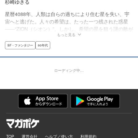
杉崎ゆきる
星暦4088年、人類は自らの過ちにより住む星を失い、宇
宙へと逃げた。人々の希望は、たった一つ残された惑星
――“ZION（シオン）”。しかし、希望の星を狙う謎の敵が
もっと見る
現れ、人類は敵と戦うために巨大人型兵器“イングリット
≪女神≫”を造り出す。女神を操るパイロットの座を目指
SF・ファンタジー
90年代
し、女神候補生となる少年ゼロ・エンナはパイロット養成
機関“G・O・A（GODDESS OPERATOR ACADEMY）”に
入学する。
ローディング中…
TOP
運営会社
ヘルプ／使い方
利用規約