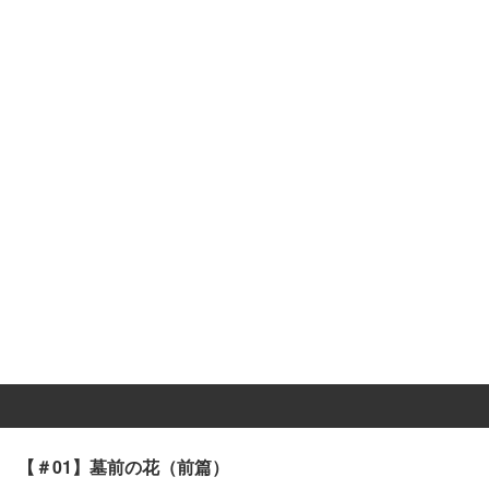
【＃01】墓前の花（前篇）