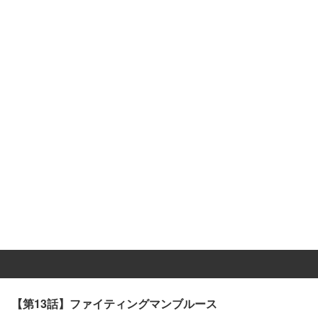
【第13話】ファイティングマンブルース