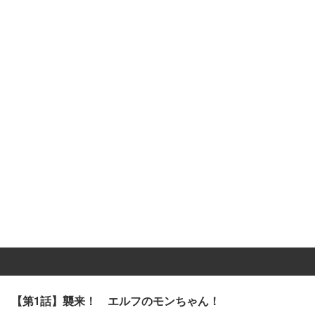
【第1話】襲来！ エルフのモンちゃん！