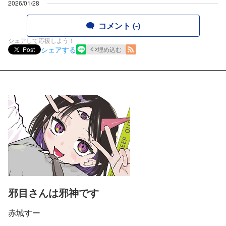
2026/01/28
コメント (-)
シェアして応援しよう！
シェアする
Post
埋め込む
邪目さんは邪神です
赤城すー