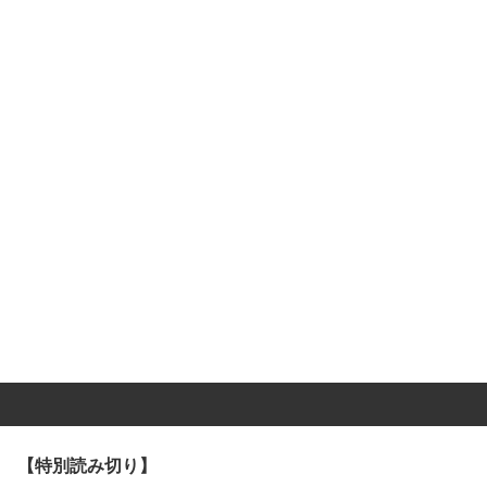
【特別読み切り】