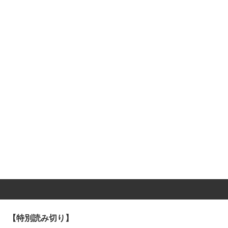
【特別読み切り】