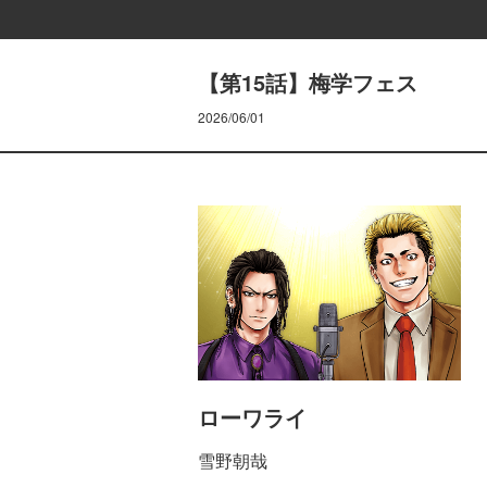
【第15話】梅学フェス
2026/06/01
ローワライ
雪野朝哉