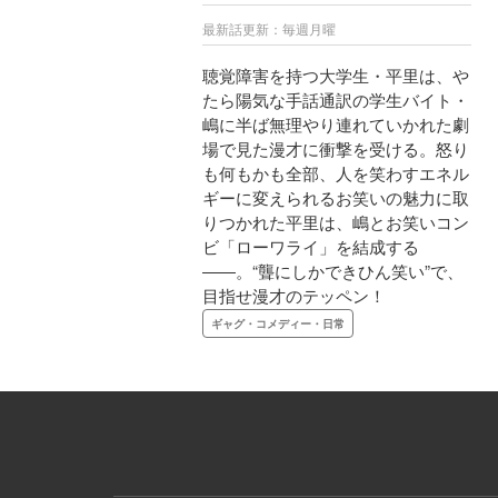
最新話更新：毎週月曜
聴覚障害を持つ大学生・平里は、や
たら陽気な手話通訳の学生バイト・
嶋に半ば無理やり連れていかれた劇
場で見た漫才に衝撃を受ける。怒り
も何もかも全部、人を笑わすエネル
ギーに変えられるお笑いの魅力に取
りつかれた平里は、嶋とお笑いコン
ビ「ローワライ」を結成する
――。“聾にしかできひん笑い”で、
目指せ漫才のテッペン！
ギャグ・コメディー・日常