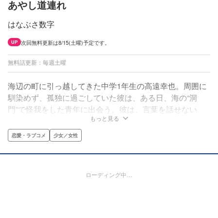
あやし道連れ
はなぶさ数字
次回無料更新は8/15(土曜)予定です。
UP
無料話更新：毎週土曜
海辺の町に引っ越してきた中学1年生の高遠幸也。周囲に
馴染めず、孤独に過ごしていた彼は、ある日、海の“洞
門”で怪我をした青年に出会う。彼は、言葉を話せない
もっと見る
が、動物や子どもに変身できる不思議な力を持っていた。
心を通わせ、やがて二人に恋が芽生える。だが青年には、
恋愛・ラブコメ
少女／女性
恐るべき秘密があった……。
ローディング中…