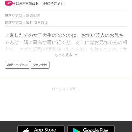
次回無料更新は8/14(金曜)予定です。
UP
無料話更新：隔週金曜
最新話更新：毎月13日前後
上京したての女子大生の ののかは、お笑い芸人のお兄ち
ゃんと一緒に暮らす家に行くと、そこにはお兄ちゃんの相
方で、クズで話題の渡良瀬（わたらせ）も住んでいた！女
もっと見る
の子大好きだし、距離感も近い危険人物！のはずなのにー
ー！？お笑い芸人No.1モテ男と、“ガチ恋してはいけな
恋愛・ラブコメ
少女／女性
い”同居生活！
ローディング中…