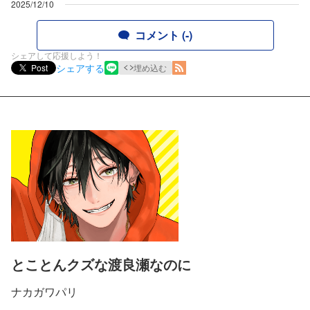
2025/12/10
コメント (-)
シェアして応援しよう！
シェアする
Post
埋め込む
とことんクズな渡良瀬なのに
ナカガワパリ