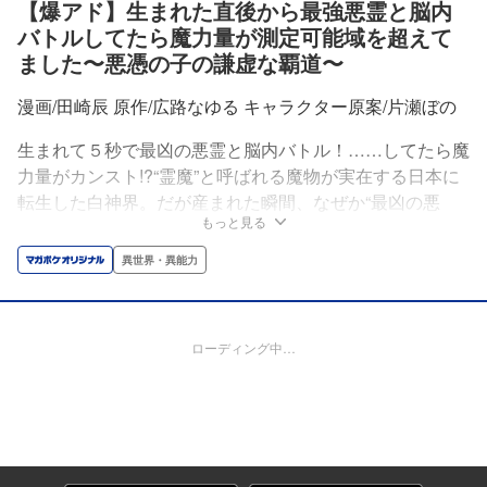
【爆アド】生まれた直後から最強悪霊と脳内
バトルしてたら魔力量が測定可能域を超えて
ました〜悪憑の子の謙虚な覇道〜
漫画/田崎辰 原作/広路なゆる キャラクター原案/片瀬ぼの
生まれて５秒で最凶の悪霊と脳内バトル！……してたら魔
力量がカンスト!?“霊魔”と呼ばれる魔物が実在する日本に
転生した白神界。だが産まれた瞬間、なぜか“最凶の悪
もっと見る
霊”を呼び出す儀式の真っ最中だった。母親は呪い殺され
かけ、悪霊は界の体を乗っ取ろうと大暴れ。そして、脳内
異世界・異能力
で暴れる最凶悪霊とバトルしていたら、気づけば界自身が
とんでもない存在になっていて!?最強“破魔師”による無双×
和風ファンタジー、ここに開幕！
ローディング中…