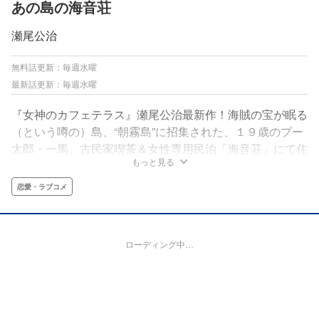
あの島の海音荘
瀬尾公治
無料話更新：毎週水曜
最新話更新：毎週水曜
『女神のカフェテラス』瀬尾公治最新作！海賊の宝が眠る
（という噂の）島、“朝霧島”に招集された、１９歳のプー
太郎・一馬。古民家喫茶＆女性専用民泊「海音荘」にて住
もっと見る
み込みの雑用をすることになるも、そこはクセだらけ美女
たちの集い場で…!?島暮らし×美女だらけの古民家×宝探
恋愛・ラブコメ
し！男子の夢全部のせラブコメ、開幕っ!!!
ローディング中…