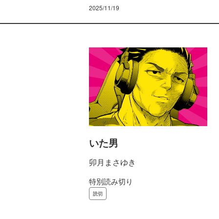
2025/11/19
いた男
卯月まさゆき
特別読み切り
読切