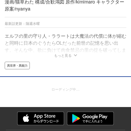
漫画/猫草わた 構成/合歓鴻図 原作/kimimaro キャラクター
原案/nyanya
最新話更新：隔週水曜
エルフの里の守り人・ララートは大魔法の代償に体が縮む
と同時に日本のぐうたらOLだった前世の記憶を思い出
す。そんな中、欲に負けて肉食禁忌の里の掟を破ってしま
もっと見る
ったララートは里を追放されてしまい、世話焼き弟子とも
ふもふ精霊獣を連れて旅に出ることに！美味しいモンスタ
異世界・異能力
ーを求めてぐうたらエルフの気ままな冒険が始まる！
ローディング中…