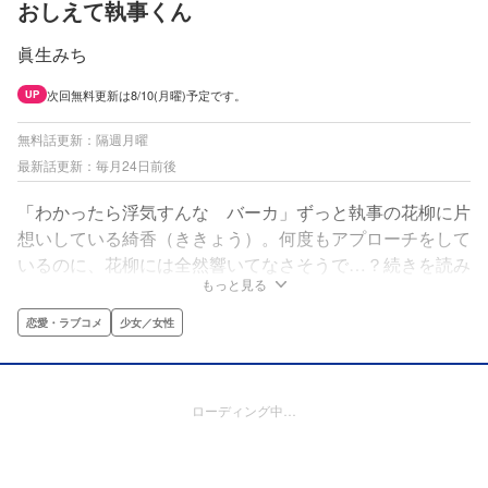
おしえて執事くん
眞生みち
次回無料更新は8/10(月曜)予定です。
UP
無料話更新：隔週月曜
最新話更新：毎月24日前後
「わかったら浮気すんな バーカ」ずっと執事の花柳に片
想いしている綺香（ききょう）。何度もアプローチをして
いるのに、花柳には全然響いてなさそうで…？続きを読み
もっと見る
たい！と大反響の読み切りがついに待望の連載化！
恋愛・ラブコメ
少女／女性
ローディング中…