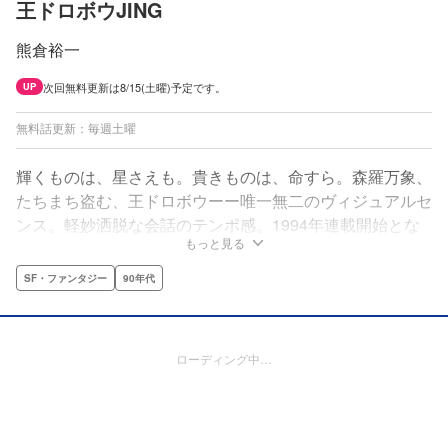
王ドロボウJING
熊倉裕一
次回無料更新は8/15(土曜)予定です。
UP
無料話更新：毎週土曜
輝くものは、星さえも。貴きものは、命すら。森羅万象、
たちまち盗む、王ドロボウーー唯一無二のヴィジュアルセ
ンス。軽妙洒脱な会話のテンポ感。1994年連載開始とな
もっと見る
った作品にもかかわらず、今もなお熱狂的ファンを持つ、
伝説の「王ドロボウ」がマガポケに降臨する！
SF・ファンタジー
90年代
ローディング中…