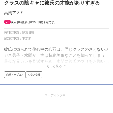
クラスの陰キャに彼氏の才能がありすぎる
高渕アスミ
次回無料更新は8/23(日曜)予定です。
UP
無料話更新：隔週日曜
最新話更新：不定期
彼氏に振られて傷心中の心羽は、同じクラスのさえないメ
ガネ男子・水間が、実は超絶美形なことを知ってしまう！
最低な元カレを見返すため、水間に彼氏のフリをお願いし
もっと見る
た心羽だけど、教室では地味で物静かな水間の無自覚な彼
氏仕草は、破壊力抜群で......!??
恋愛・ラブコメ
少女／女性
ローディング中…