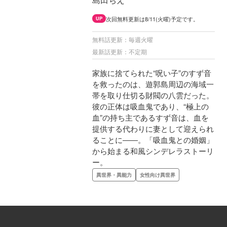
次回無料更新は8/11(火曜)予定です。
UP
無料話更新：毎週火曜
最新話更新：不定期
家族に捨てられた“呪い子”のすず音
を救ったのは、遊郭島周辺の海域一
帯を取り仕切る財閥の八雲だった。
彼の正体は吸血鬼であり、“極上の
血”の持ち主であるすず音は、血を
提供する代わりに妻として迎えられ
ることに――。「吸血鬼との婚姻」
から始まる和風シンデレラストーリ
ー。
異世界・異能力
女性向け異世界