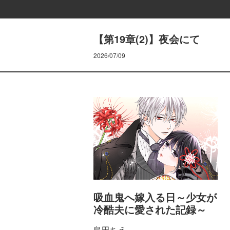
【第19章(2)】夜会にて
2026/07/09
吸血鬼へ嫁入る日～少女が
冷酷夫に愛された記録～
島田ちえ