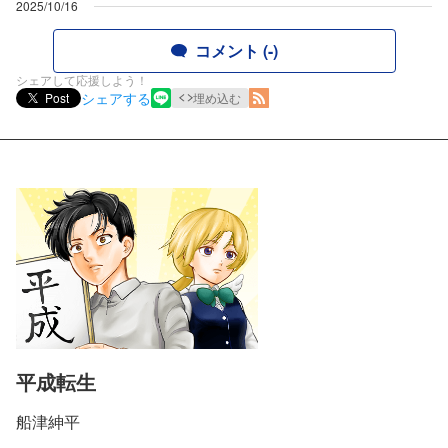
2025/10/16
コメント (-)
シェアして応援しよう！
シェアする
Post
埋め込む
平成転生
船津紳平