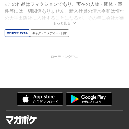
※この作品はフィクションであり、実在の人物・団体・事
件等には一切関係ありません。新入社員の清水令和は憧れ
の大手出版社に入社することになるが、その年に会社が倒
もっと見る
産してしまう。ショックで立ち尽くす令和に、突っ込んで
くるトラックが…!! 残念！令和の人生はここで終わってし
ギャグ・コメディー・日常
まった！…と思うのもつかの間、異世界転生の女神・イセ
が現れ、死んでしまった令和を転生させてくれるという。
彼が転生先として希望したのは剣と魔法の異世界ではな
ローディング中…
く、喧騒とハラスメントの平成時代で…!?