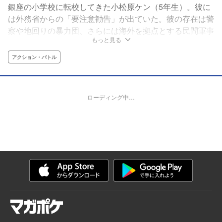
銀座の小学校に転校してきた小松原ケン（5年生）。彼に
は外務省からの「要注意勧告」が出ていた。彼の存在は警
察や地回りの暴力団、さらには海外を拠点とする民間軍事
もっと見る
会社にまで波紋を広げる。高級ブランドショップが立ち並
ぶ街で「暴力からうまれた」ような少年の戦闘能力が解放
アクション・バトル
される！
ローディング中…