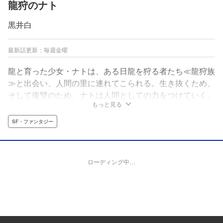
龍狩のナト
黒井白
最新話更新：毎週金曜
龍と育った少女・ナトは、ある日龍を狩る者たち≪龍狩族
≫と出会い、人間の里に連れてこられる。生き抜くため、
そして復讐のため、ナトは人間としての力をつけていく。
もっと見る
一方、同年代の友人とも呼べる者もでき始め――…。黒井
白の描く、壮大精緻な超規格外ファンタジー爆誕!!
SF・ファンタジー
ローディング中…