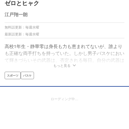
ゼロとヒャク
江戸翔一朗
無料話更新：毎週水曜
最新話更新：毎週水曜
高校1年生・静華零は身長も力も恵まれてないが、誰より
も正確な両手打ちを持っていた。しかし男子バスケにおい
て輝きづらいその武器は、否定される毎日。自分の武器は
もっと見る
誰にも、何にも届かないのか。自信を失いかけた時、アメ
リカからのストリートスタイルの転校生・美阪百との出会
スポーツ
バスケ
いが運命を変える！貫け、自分だけのスタイル！両手打ち
＆ストリートのコンビが奇跡を巻き起こす、最高にCOOL
な青春バスケ開幕!!
ローディング中…