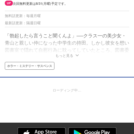
次回無料更新は8/31(月曜)予定です。
UP
無料話更新：毎週月曜
最新話更新：隔週日曜
「勃起したら言うこと聞くんよ」──クラス一の美少女・
青山と親しい仲になった中学生の持田。しかし彼女を想い
図書室で隠れて自慰行為に耽ってしていたところ、図書委
もっと見る
員の平に見られてしまう。絶体絶命の状況だったが、平は
なぜか持田にキスを要求。わけもわからぬまま唇を奪われ
ホラー・ミステリー・サスペンス
射精へと導かれた持田は、そのまま秘密の部活動「キスク
ラブ」へと誘われるのだった。禁忌の味に溺れていく、
14歳たちの青春崩壊録。
ローディング中…