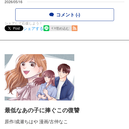
2026/05/16
コメント (-)
シェアして応援しよう！
シェアする
Post
埋め込む
最低なあの子に捧ぐこの復讐
原作/成瀬ちはや 漫画/古仲なこ