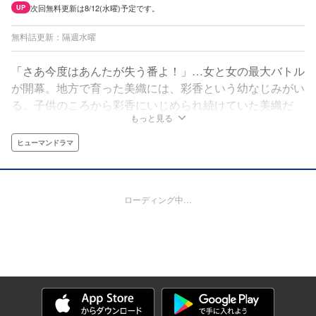
次回無料更新は8/12(水曜)予定です。
UP
無料話更新：隔週水曜
「さあ今度はあんたが失う番よ！」…女と女の最大バトル
が開幕。地方で育った美織には、彩香という幼なじみがい
る。子供のころから彩香にいじめられ続けていた美織だ
もっと見る
が、県議員の娘・彩香に逆らうことはできない…。時が経
ちーー26歳の美織は、乗っ取り、托卵、略奪、あらゆる
ヒューマンドラマ
手を使って人生を賭けた復讐を始める！ダークヒロインに
よるハラハラ復讐サスペンス。
ローディング中…