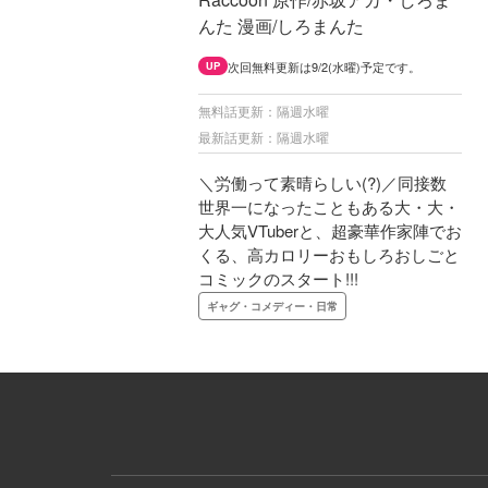
んた 漫画/しろまんた
次回無料更新は9/2(水曜)予定です。
UP
無料話更新：隔週水曜
最新話更新：隔週水曜
＼労働って素晴らしい(?)／同接数
世界一になったこともある大・大・
大人気VTuberと、超豪華作家陣でお
くる、高カロリーおもしろおしごと
コミックのスタート!!!
ギャグ・コメディー・日常