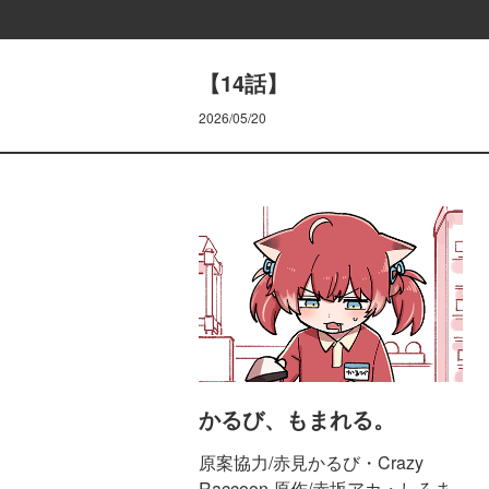
【14話】
2026/05/20
かるび、もまれる。
原案協力/赤見かるび・Crazy
Raccoon 原作/赤坂アカ・しろま