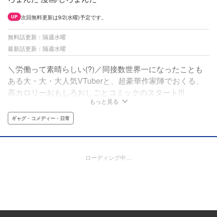
次回無料更新は9/2(水曜)予定です。
UP
無料話更新：隔週水曜
最新話更新：隔週水曜
＼労働って素晴らしい(?)／同接数世界一になったことも
ある大・大・大人気VTuberと、超豪華作家陣でおくる、
高カロリーおもしろおしごとコミックのスタート!!!
もっと見る
ギャグ・コメディー・日常
ローディング中…