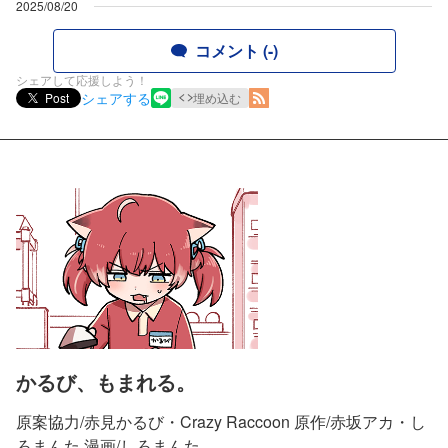
2025/08/20
コメント (-)
シェアして応援しよう！
シェアする
Post
埋め込む
かるび、もまれる。
原案協力/赤見かるび・Crazy Raccoon 原作/赤坂アカ・し
ろまんた 漫画/しろまんた