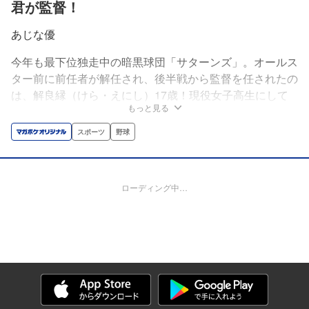
君が監督！
あじな優
今年も最下位独走中の暗黒球団「サターンズ」。オールス
ター前に前任者が解任され、後半戦から監督を任されたの
は、解良縁（けら・えにし）17歳！現役女子高生にして
もっと見る
サターンズファン歴17年！彼女の明るさが“負けグセ”のつ
いたチームを変えていく…!?目指せ、奇跡の逆転優勝!!
スポーツ
野球
ローディング中…