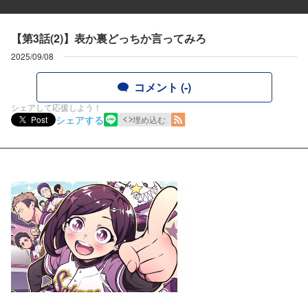
【第3話(2)】表か裏どっちか言ってみろ
2025/09/08
コメント (-)
シェアして応援しよう！
シェアする
Post
埋め込む