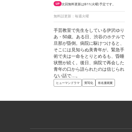
次回無料更新は8/11(火曜)予定です。
UP
無料話更新：毎週火曜
手芸教室で先生をしている伊沢ゆり
あ・50歳。ある日、渋谷のホテルで
旦那が昏倒。病院に駆けつけると、
そこには見知らぬ美青年が。緊急手
術で夫は一命をとりとめるも、昏睡
状態が続く。後日、病院で再会した
青年の口から語られたのは信じられ
ない話で…。
ヒューマンドラマ
実写化
有名漫画賞