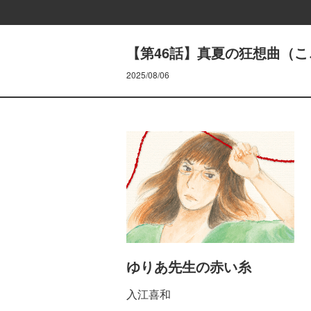
【第46話】真夏の狂想曲（
2025/08/06
ゆりあ先生の赤い糸
入江喜和