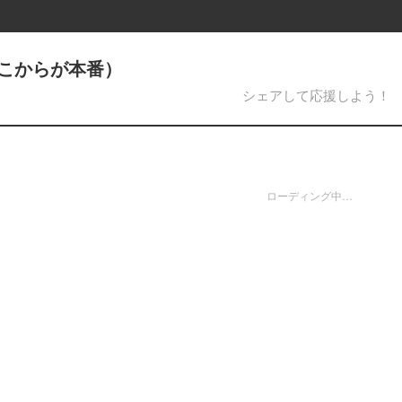
ここからが本番）
シェアして応援しよう！
ローディング中…