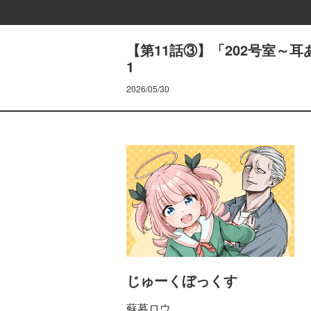
【第11話③】「202号室～耳
1
2026/05/30
じゅーくぼっくす
蘇募ロウ