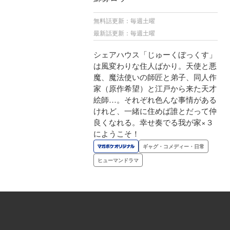
無料話更新：毎週土曜
最新話更新：毎週土曜
シェアハウス「じゅーくぼっくす」
は風変わりな住人ばかり。天使と悪
魔、魔法使いの師匠と弟子、同人作
家（原作希望）と江戸から来た天才
絵師…。それぞれ色んな事情がある
けれど、一緒に住めば誰とだって仲
良くなれる。幸せ奏でる我が家×３
にようこそ！
ギャグ・コメディー・日常
ヒューマンドラマ