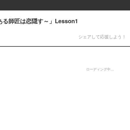
ある師匠は恋隠す～」Lesson1
シェアして応援しよう！
ローディング中…