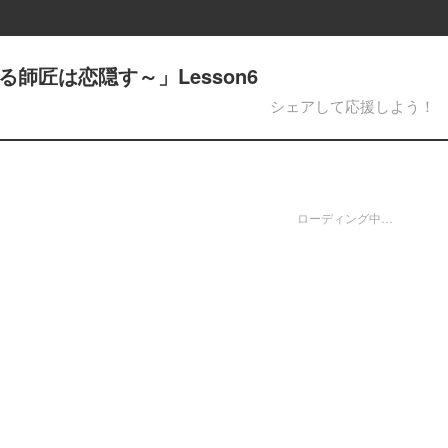
る師匠は恋隠す～」Lesson6
シェアして応援しよう！
ローディング中…