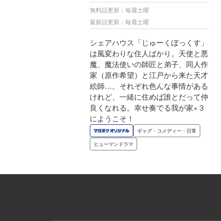
無料話更新：毎週土曜
最新話更新：毎週土曜
シェアハウス「じゅーくぼっくす」
は風変わりな住人ばかり。天使と悪
魔、魔法使いの師匠と弟子、同人作
家（原作希望）と江戸から来た天才
絵師…。それぞれ色んな事情がある
けれど、一緒に住めば誰とだって仲
良くなれる。幸せ奏でる我が家×３
にようこそ！
ギャグ・コメディー・日常
ヒューマンドラマ