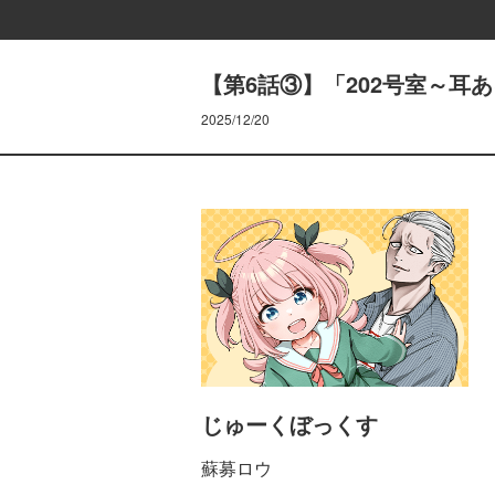
【第6話③】「202号室～耳あ
2025/12/20
じゅーくぼっくす
蘇募ロウ