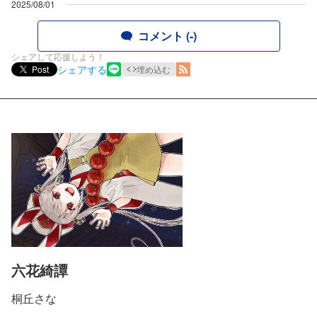
2025/08/01
コメント (-)
シェアして応援しよう！
シェアする
Post
埋め込む
六花綺譚
桐丘さな