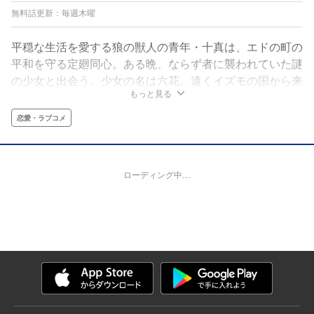
無料話更新：毎週木曜
平穏な生活を愛する狼の獣人の青年・十真は、エドの町の
平和を守る定廻同心。ある晩、ならず者に襲われていた謎
の少女と出会う。少女の名は六花。遠くイズモの国から来
もっと見る
たお姫様で大きな秘密を持つが故、追われる身だった彼女
を偶然助けた十真は成り行きで匿う事に。逃亡生活に疲れ
恋愛・ラブコメ
た六花に平穏を献上しようと決めた十真だが、初めての女
の子との同居は平穏とは程遠い大波乱の日々の始まりで!?
狼同心と兎姫が綴る獣人恋愛時代劇！
ローディング中…