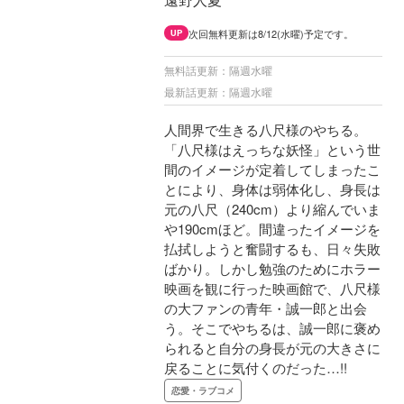
次回無料更新は8/12(水曜)予定です。
UP
無料話更新：隔週水曜
最新話更新：隔週水曜
人間界で生きる八尺様のやちる。
「八尺様はえっちな妖怪」という世
間のイメージが定着してしまったこ
とにより、身体は弱体化し、身長は
元の八尺（240cm）より縮んでいま
や190cmほど。間違ったイメージを
払拭しようと奮闘するも、日々失敗
ばかり。しかし勉強のためにホラー
映画を観に行った映画館で、八尺様
の大ファンの青年・誠一郎と出会
う。そこでやちるは、誠一郎に褒め
られると自分の身長が元の大きさに
戻ることに気付くのだった…!!
恋愛・ラブコメ