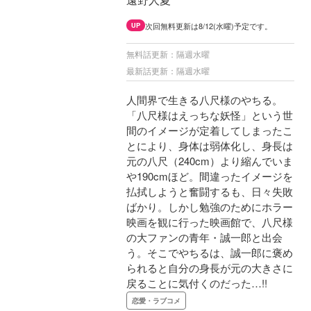
次回無料更新は8/12(水曜)予定です。
UP
無料話更新：隔週水曜
最新話更新：隔週水曜
人間界で生きる八尺様のやちる。
「八尺様はえっちな妖怪」という世
間のイメージが定着してしまったこ
とにより、身体は弱体化し、身長は
元の八尺（240cm）より縮んでいま
や190cmほど。間違ったイメージを
払拭しようと奮闘するも、日々失敗
ばかり。しかし勉強のためにホラー
映画を観に行った映画館で、八尺様
の大ファンの青年・誠一郎と出会
う。そこでやちるは、誠一郎に褒め
られると自分の身長が元の大きさに
戻ることに気付くのだった…!!
恋愛・ラブコメ